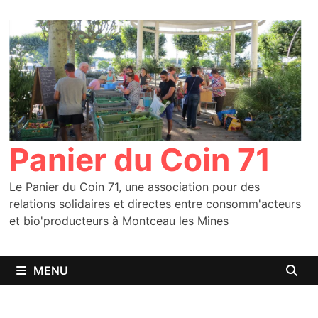
Passer
au
contenu
Panier du Coin 71
Le Panier du Coin 71, une association pour des
relations solidaires et directes entre consomm'acteurs
et bio'producteurs à Montceau les Mines
MENU