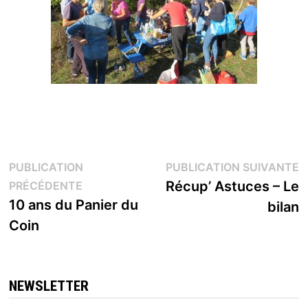
Navigation
P
PUBLICATION
PUBLICATION SUIVANTE
Publication
s
Récup’ Astuces – Le
PRÉCÉDENTE
de
précédente :
10 ans du Panier du
bilan
l’article
Coin
NEWSLETTER