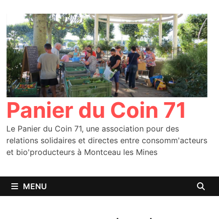
Passer
au
contenu
Panier du Coin 71
Le Panier du Coin 71, une association pour des
relations solidaires et directes entre consomm'acteurs
et bio'producteurs à Montceau les Mines
MENU