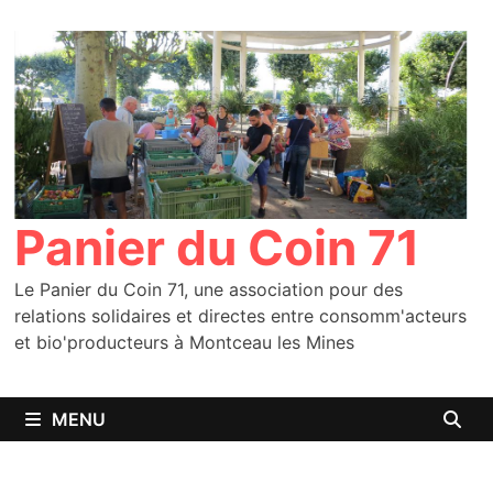
Passer
au
contenu
Panier du Coin 71
Le Panier du Coin 71, une association pour des
relations solidaires et directes entre consomm'acteurs
et bio'producteurs à Montceau les Mines
MENU