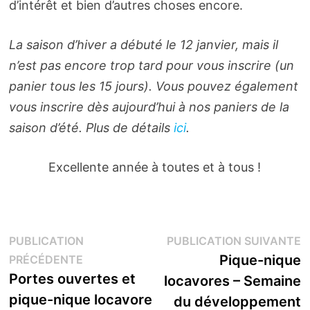
d’intérêt et bien d’autres choses encore.
La saison d’hiver a débuté le 12 janvier, mais il
n’est pas encore trop tard pour vous inscrire (un
panier tous les 15 jours). Vous pouvez également
vous inscrire dès aujourd’hui à nos paniers de la
saison d’été. Plus de détails
ici
.
Excellente année à toutes et à tous !
Navigation
P
PUBLICATION
PUBLICATION SUIVANTE
Publication
s
Pique-nique
PRÉCÉDENTE
de
précédente :
Portes ouvertes et
locavores – Semaine
l’article
pique-nique locavore
du développement