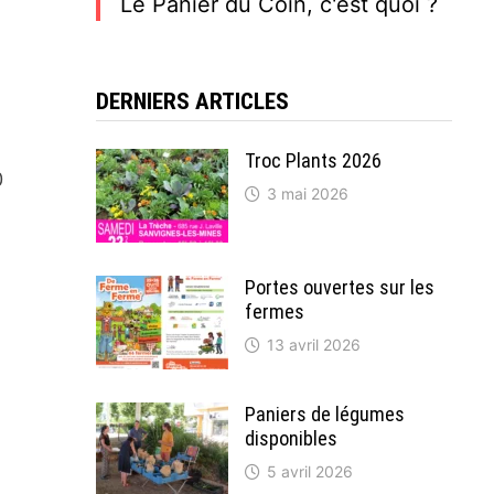
Le Panier du Coin, c'est quoi ?
DERNIERS ARTICLES
Troc Plants 2026
0
3 mai 2026
Portes ouvertes sur les
fermes
13 avril 2026
Paniers de légumes
disponibles
5 avril 2026