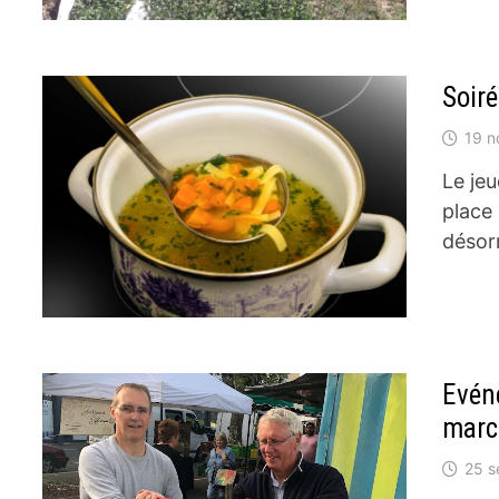
Soir
19 
Le jeu
place
désor
Evén
marc
25 s