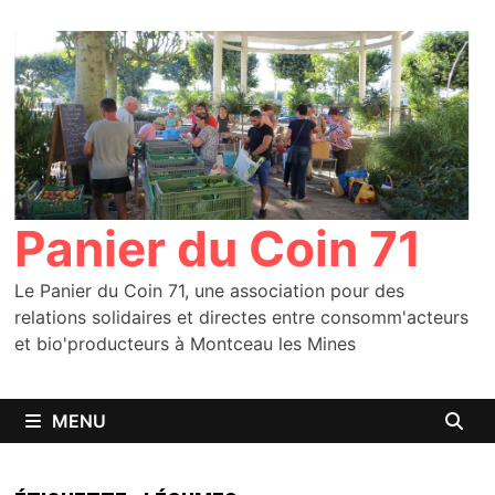
Passer
au
contenu
Panier du Coin 71
Le Panier du Coin 71, une association pour des
relations solidaires et directes entre consomm'acteurs
et bio'producteurs à Montceau les Mines
MENU