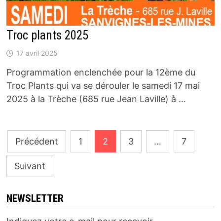
Troc plants 2025
17 avril 2025
Programmation enclenchée pour la 12ème du
Troc Plants qui va se dérouler le samedi 17 mai
2025 à la Trèche (685 rue Jean Laville) à …
Pagination
Précédent
1
2
3
…
7
des
Suivant
publications
NEWSLETTER