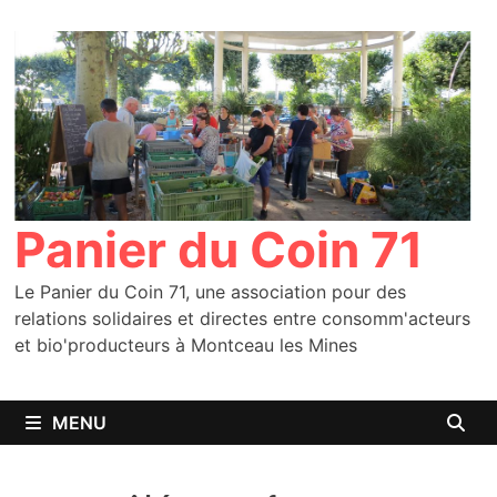
Passer
au
contenu
Panier du Coin 71
Le Panier du Coin 71, une association pour des
relations solidaires et directes entre consomm'acteurs
et bio'producteurs à Montceau les Mines
MENU