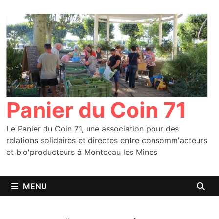
Passer
au
contenu
Panier du Coin 71
Le Panier du Coin 71, une association pour des
relations solidaires et directes entre consomm'acteurs
et bio'producteurs à Montceau les Mines
MENU