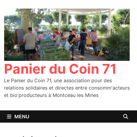
Passer
au
contenu
Panier du Coin 71
Le Panier du Coin 71, une association pour des
relations solidaires et directes entre consomm'acteurs
et bio'producteurs à Montceau les Mines
MENU