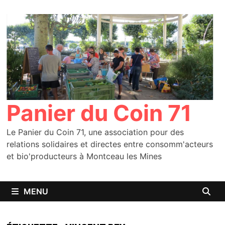
Passer
au
contenu
Panier du Coin 71
Le Panier du Coin 71, une association pour des
relations solidaires et directes entre consomm'acteurs
et bio'producteurs à Montceau les Mines
MENU