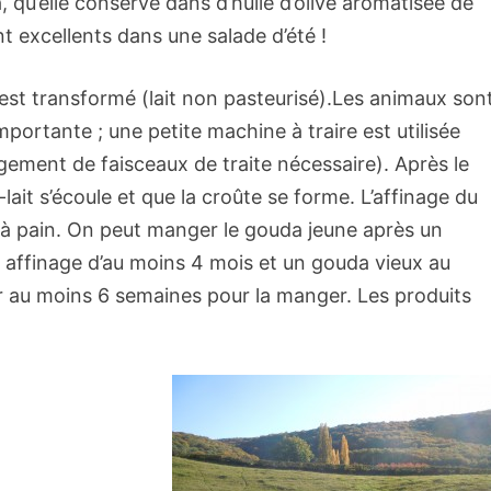
 qu’elle conserve dans d’huile d’olive aromatisée de
 excellents dans une salade d’été !
qui est transformé (lait non pasteurisé).Les animaux son
mportante ; une petite machine à traire est utilisée
gement de faisceaux de traite nécessaire). Après le
lait s’écoule et que la croûte se forme. L’affinage du
r à pain. On peut manger le gouda jeune après un
n affinage d’au moins 4 mois et un gouda vieux au
er au moins 6 semaines pour la manger. Les produits